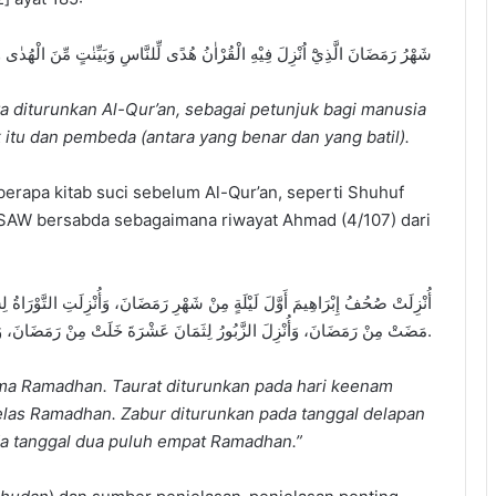
شَهْرُ رَمَضَانَ الَّذِيْٓ اُنْزِلَ فِيْهِ الْقُرْاٰنُ هُدًى لِّلنَّاسِ وَبَيِّنٰتٍ مِّنَ الْهُدٰ
a diturunkan Al-Qur’an, sebagai petunjuk bagi manusia
itu dan pembeda (antara yang benar dan yang batil).
erapa kitab suci sebelum Al-Qur’an, seperti Shuhuf
lah SAW bersabda sebagaimana riwayat Ahmad (4/107) dari
أُنْزِلَتْ صُحُفُ إِبْرَاهِيمَ أَوَّلَ لَيْلَةٍ مِنْ شَهْرِ رَمَضَانَ، وَأُنْزِلَتِ التَّوْرَاة
مَضَتْ مِنْ رَمَضَانَ، وَأُنْزِلَ الزَّبُورُ لِثَمَانَ عَشْرَةَ خَلَتْ مِنْ رَمَضَانَ، وَأُنْزِلَ الْقُرْآنُ لأَرْبَعٍ وَعِشْرِينَ خَلَتْ مِنْ رَمَضَانَ.
ma Ramadhan. Taurat diturunkan pada hari keenam
belas Ramadhan. Zabur diturunkan pada tanggal delapan
da tanggal dua puluh empat Ramadhan.”