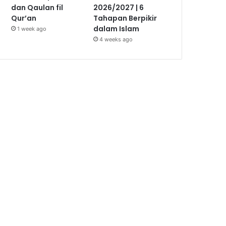
dan Qaulan fil
2026/2027 | 6
Qur’an
Tahapan Berpikir
dalam Islam
1 week ago
4 weeks ago