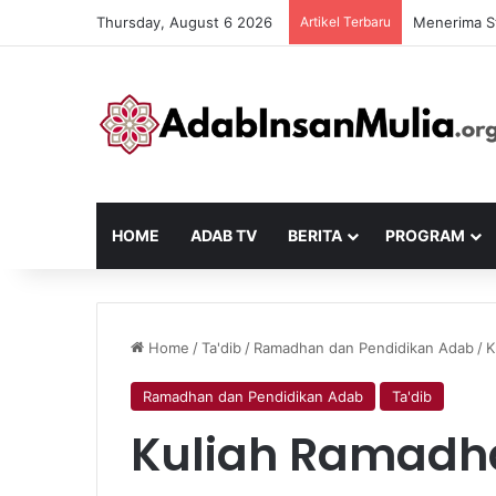
Thursday, August 6 2026
Artikel Terbaru
Menerima S
HOME
ADAB TV
BERITA
PROGRAM
Home
/
Ta'dib
/
Ramadhan dan Pendidikan Adab
/
K
Ramadhan dan Pendidikan Adab
Ta'dib
Kuliah Ramadha