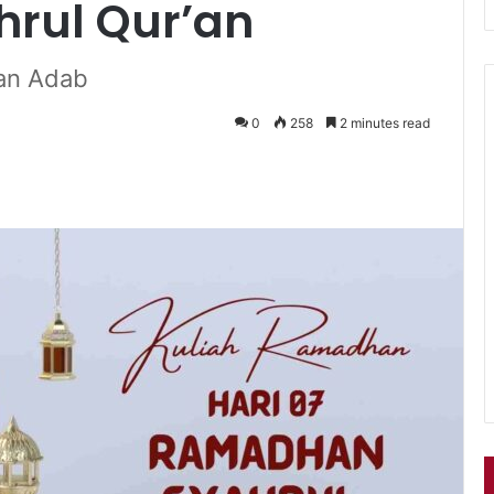
rul Qur’an
kan Adab
0
258
2 minutes read