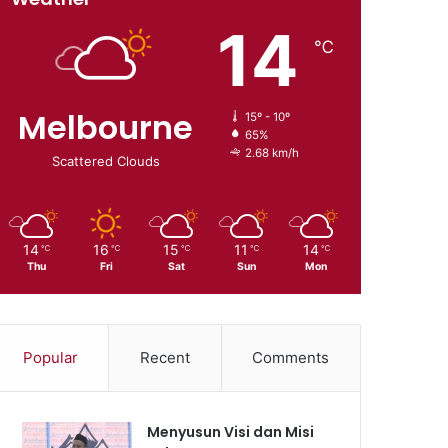
14
℃
Melbourne
15º - 10º
65%
2.68 km/h
Scattered Clouds
14
16
15
11
14
℃
℃
℃
℃
℃
Thu
Fri
Sat
Sun
Mon
Popular
Recent
Comments
Menyusun Visi dan Misi