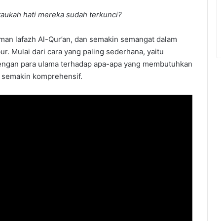
aukah hati mereka sudah terkunci?
an lafazh Al-Qur’an, dan semakin semangat dalam
. Mulai dari cara yang paling sederhana, yaitu
dengan para ulama terhadap apa-apa yang membutuhkan
 semakin komprehensif.