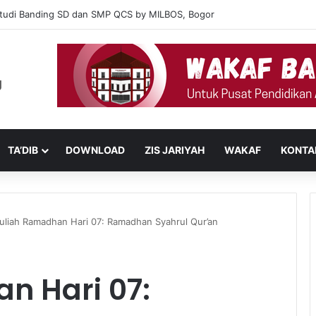
tudi Banding SD dan SMP QCS by MILBOS, Bogor
TA’DIB
DOWNLOAD
ZIS JARIYAH
WAKAF
KONTA
uliah Ramadhan Hari 07: Ramadhan Syahrul Qur’an
n Hari 07: