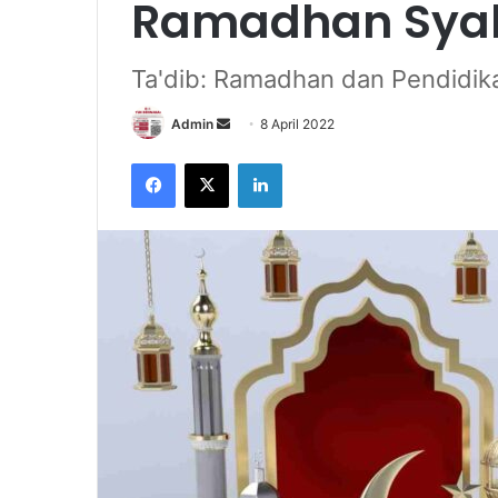
Ramadhan Syah
Ta'dib: Ramadhan dan Pendidi
Send
Admin
8 April 2022
an
Facebook
X
LinkedIn
email