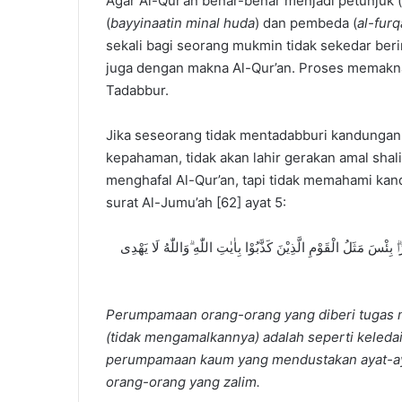
Agar Al-Qur’an benar-benar menjadi petunjuk (
(
bayyinaatin minal huda
) dan pembeda (
al-fur
sekali bagi seorang mukmin tidak sekedar beri
juga dengan makna Al-Qur’an. Proses memakna
Tadabbur.
Jika seseorang tidak mentadabburi kandungan
kepahaman, tidak akan lahir gerakan amal sh
menghafal Al-Qur’an, tapi tidak memahami ka
surat Al-Jumu’ah [62] ayat 5:
بِئْسَ مَثَلُ الْقَوْمِ الَّذِيْنَ كَذَّبُوْا بِاٰيٰتِ اللّٰهِ ۗوَاللّٰهُ لَا يَهْدِى
Perumpamaan orang-orang yang diberi tugas
(tidak mengamalkannya) adalah seperti keleda
perumpamaan kaum yang mendustakan ayat-ayat
orang-orang yang zalim.