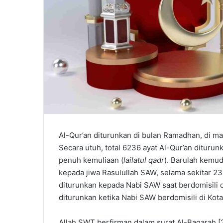
Al-Qur’an diturunkan di bulan Ramadhan, di m
Secara utuh, total 6236 ayat Al-Qur’an diturun
penuh kemuliaan (
lailatul qadr
). Barulah kemud
kepada jiwa Rasulullah SAW, selama sekitar 23
diturunkan kepada Nabi SAW saat berdomisili d
diturunkan ketika Nabi SAW berdomisili di Kot
Allah SWT berfirman dalam surat Al-Baqarah [2