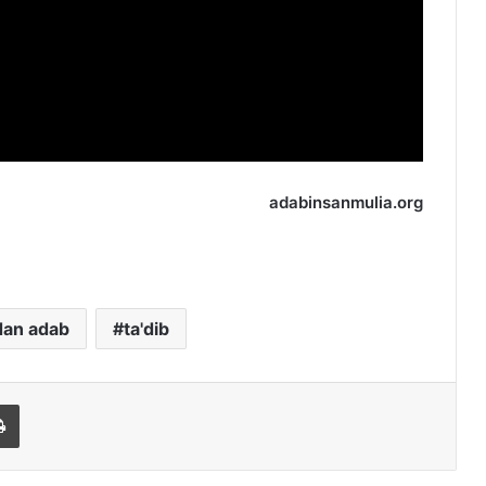
adabinsanmulia.org
dan adab
ta'dib
l
Print