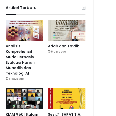
Artikel Terbaru
Analisis
Adab dan Ta’dib
Komprehensif
6 days ago
Murid Berbasis
Evaluasi Harian
Muaddib dan
Teknologi AI
6 days ago
KIAM#50 | Kalam
Sesi#1 SARAT T.A.