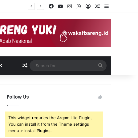
Facebook
YouTube
Instagram
WhatsApp
Log In
Random Article
Sidebar
Random Article
Search
K
for
Follow Us
This widget requries the Arqam Lite Plugin,
You can install it from the Theme settings
menu > Install Plugins.