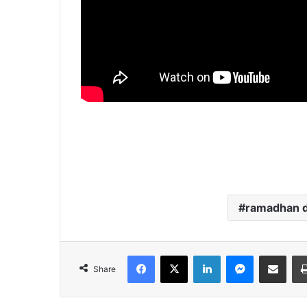
ramadhan 
Facebook
X
LinkedIn
Messenger
Share via Emai
Share