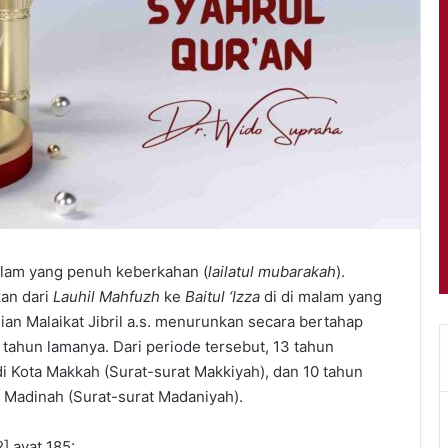
alam yang penuh keberkahan (
lailatul mubarakah
).
kan dari
Lauhil Mahfuzh
ke
Baitul ‘Izza
di di malam yang
ian Malaikat Jibril a.s. menurunkan secara bertahap
 tahun lamanya. Dari periode tersebut, 13 tahun
i Kota Makkah (Surat-surat Makkiyah), dan 10 tahun
a Madinah (Surat-surat Madaniyah).
] ayat 185: