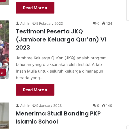
Read More »
Admin
5 February 2023
0
124
Testimoni Peserta JKQ
(Jambore Keluarga Qur’an) VI
2023
Jambore Keluarga Qur’an (JKQ) adalah program
tahunan yang dilaksanakan oleh Institut Adab
Insan Mulia untuk seluruh keluarga dimanapun
ta
berada yang…
Read More »
Admin
9 January 2023
0
140
Menerima Studi Banding PKP
Islamic School