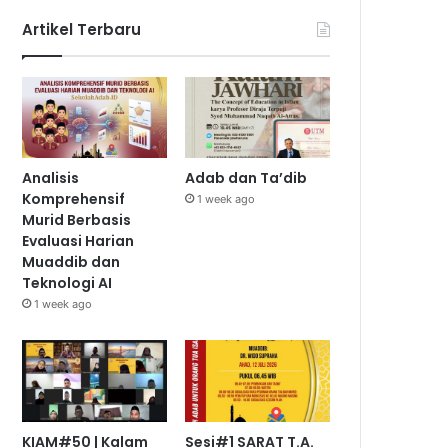
Artikel Terbaru
Analisis
Adab dan Ta’dib
Komprehensif
1 week ago
Murid Berbasis
Evaluasi Harian
Muaddib dan
Teknologi AI
1 week ago
KIAM#50 | Kalam
Sesi#1 SARAT T.A.