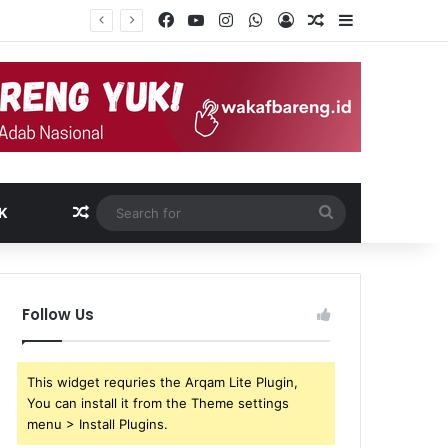
Facebook
YouTube
Instagram
WhatsApp
Log In
Random Article
Sidebar
Random Article
Search
K
for
Follow Us
This widget requries the Arqam Lite Plugin,
You can install it from the Theme settings
menu > Install Plugins.