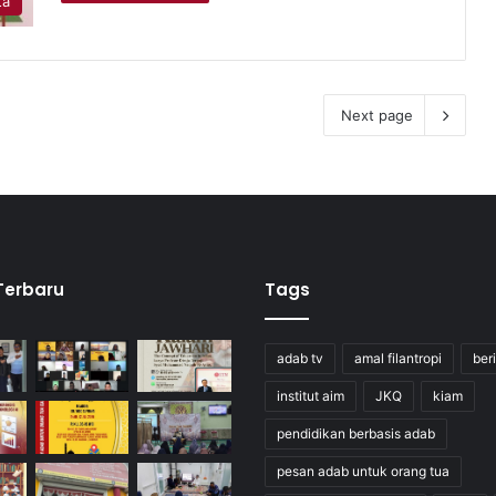
ta
Next page
 Terbaru
Tags
adab tv
amal filantropi
ber
institut aim
JKQ
kiam
pendidikan berbasis adab
pesan adab untuk orang tua