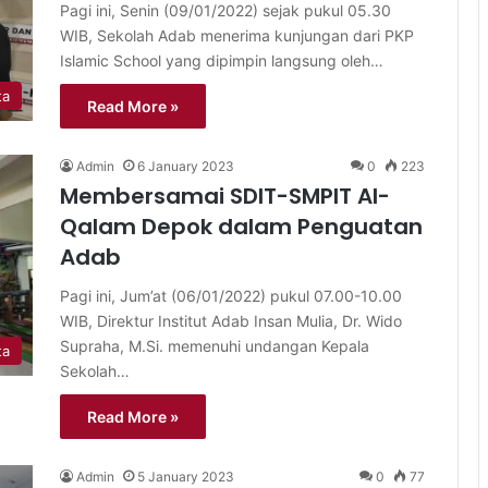
Pagi ini, Senin (09/01/2022) sejak pukul 05.30
WIB, Sekolah Adab menerima kunjungan dari PKP
Islamic School yang dipimpin langsung oleh…
ta
Read More »
Admin
6 January 2023
0
223
Membersamai SDIT-SMPIT Al-
Qalam Depok dalam Penguatan
Adab
Pagi ini, Jum’at (06/01/2022) pukul 07.00-10.00
WIB, Direktur Institut Adab Insan Mulia, Dr. Wido
Supraha, M.Si. memenuhi undangan Kepala
ta
Sekolah…
Read More »
Admin
5 January 2023
0
77