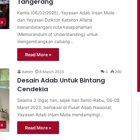
Tangerang
Kamis (06/02/2025), Yayasan Adab Insan Mulia
dan Yayasan Dzikron Katsiron Aflaha
ta
menandatangani nota kesepahaman
(Memorandum of Understanding) untuk
mengembangkan cabang…
Read More »
Admin
8 March 2023
0
260
Desain Adab Untuk Bintang
Cendekia
Selama 3 (tiga) hari, sejak hari Senin-Rabu, 06-08
Maret 2023, berlokasi di Pusat Adab Nasional,
Yayasan Adab Insan Mulia mendampingi…
ta
Read More »