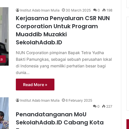
Institut Adab Insan Mulia
30 March 2025
0
198
Kerjasama Penyaluran CSR NUN
Corporation Untuk Program
Muaddib Muzakki
SekolahAdab.ID
NUN Corporation pimpinan Bapak Tetra Yudha
Bakti Pamungkas, sebagai sebuah perusahan lokal
ta
di Indonesia yang memiliki perhatian besar bagi
dunia…
Read More »
Institut Adab Insan Mulia
6 February 2025
0
227
Penandatanganan MoU
SekolahAdab.ID Cabang Kota