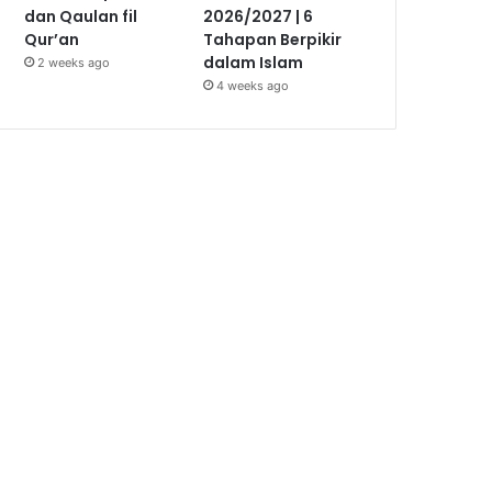
dan Qaulan fil
2026/2027 | 6
Qur’an
Tahapan Berpikir
dalam Islam
2 weeks ago
4 weeks ago