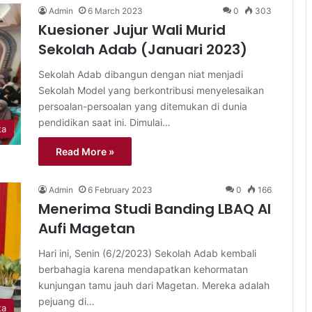
Admin
6 March 2023
0
303
Kuesioner Jujur Wali Murid
Sekolah Adab (Januari 2023)
Sekolah Adab dibangun dengan niat menjadi
Sekolah Model yang berkontribusi menyelesaikan
persoalan-persoalan yang ditemukan di dunia
pendidikan saat ini. Dimulai…
ta
Read More »
Admin
6 February 2023
0
166
Menerima Studi Banding LBAQ Al
Aufi Magetan
Hari ini, Senin (6/2/2023) Sekolah Adab kembali
berbahagia karena mendapatkan kehormatan
kunjungan tamu jauh dari Magetan. Mereka adalah
pejuang di…
ta