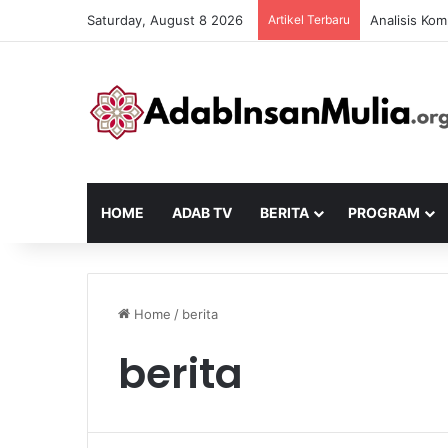
Saturday, August 8 2026
Artikel Terbaru
Analisis Kom
HOME
ADAB TV
BERITA
PROGRAM
Home
/
berita
berita