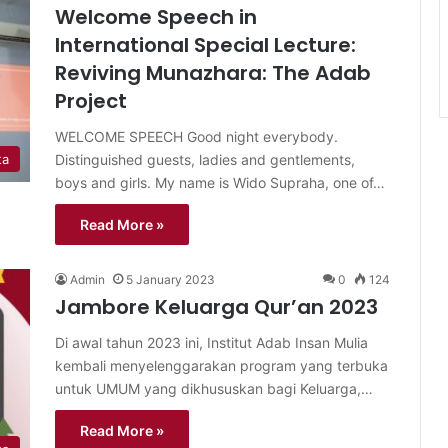
Welcome Speech in
International Special Lecture:
Reviving Munazhara: The Adab
Project
WELCOME SPEECH Good night everybody.
Distinguished guests, ladies and gentlements,
ta
boys and girls. My name is Wido Supraha, one of…
Read More »
Admin
5 January 2023
0
124
Jambore Keluarga Qur’an 2023
Di awal tahun 2023 ini, Institut Adab Insan Mulia
kembali menyelenggarakan program yang terbuka
untuk UMUM yang dikhususkan bagi Keluarga,…
Read More »