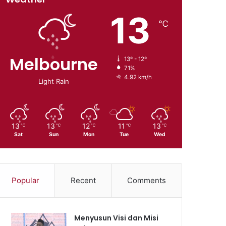
13
℃
Melbourne
13º - 12º
71%
4.92 km/h
Light Rain
13
13
12
11
13
℃
℃
℃
℃
℃
Sat
Sun
Mon
Tue
Wed
Popular
Recent
Comments
Menyusun Visi dan Misi