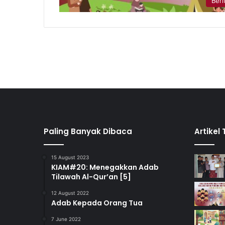
Beri
Paling Banyak Dibaca
Artikel
15 August 2023
KIAM#20: Menegakkan Adab
Tilawah Al-Qur’an [5]
12 August 2022
Adab Kepada Orang Tua
7 June 2022