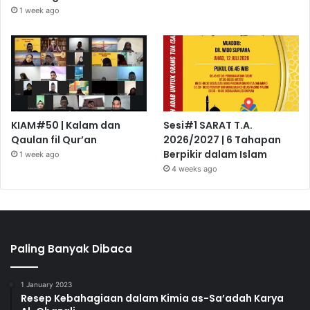
1 week ago
KIAM#50 | Kalam dan
Sesi#1 SARAT T.A.
Qaulan fil Qur’an
2026/2027 | 6 Tahapan
Berpikir dalam Islam
1 week ago
4 weeks ago
Paling Banyak Dibaca
1 January 2023
Resep Kebahagiaan dalam Kimia as-Sa’adah Karya