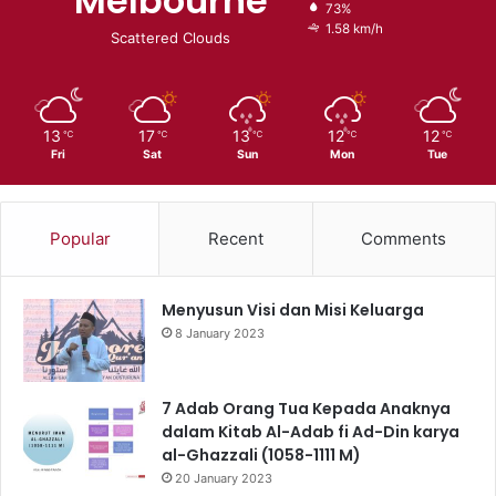
Melbourne
73%
1.58 km/h
Scattered Clouds
13
17
13
12
12
℃
℃
℃
℃
℃
Fri
Sat
Sun
Mon
Tue
Popular
Recent
Comments
Menyusun Visi dan Misi Keluarga
8 January 2023
7 Adab Orang Tua Kepada Anaknya
dalam Kitab Al-Adab fi Ad-Din karya
al-Ghazzali (1058-1111 M)
20 January 2023