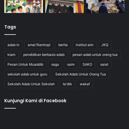
Tags
adab tv
amal filantropi
berita
institut aim
JKQ
kiam
pendidikan berbasis adab
pesan adab untuk orang tua
Pesan Untuk Muaddib
sagu
saim
SAKO
sarat
sekolah adab untuk guru
Sekolah Adab Untuk Orang Tua
Sekolah Adab Untuk Sekolah
ta'dib
wakaf
Kunjungi Kami di Facebook