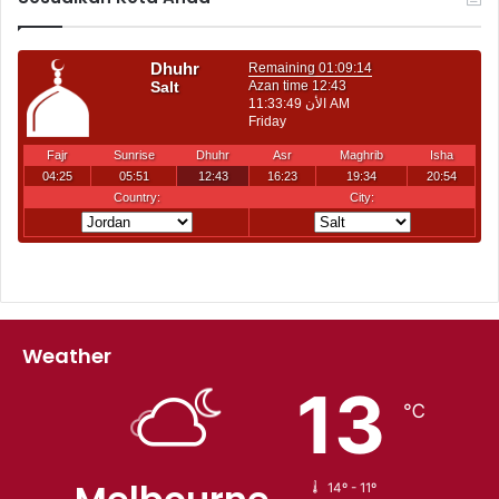
Weather
13
℃
14º - 11º