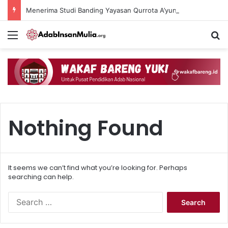
Menerima Studi Banding Yayasan Qurrota A’yun Jakarta
Menu
Se
Nothing Found
It seems we can’t find what you’re looking for. Perhaps
searching can help.
Search
for: