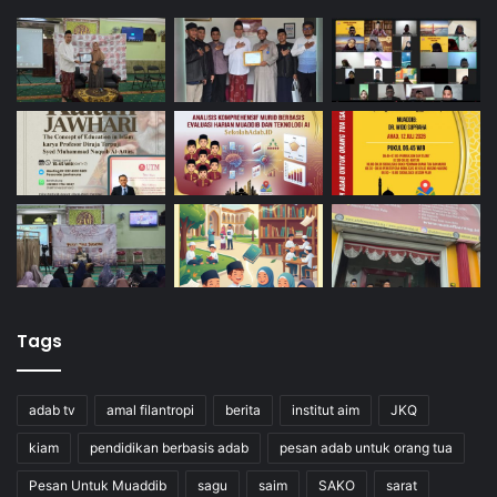
Tags
adab tv
amal filantropi
berita
institut aim
JKQ
kiam
pendidikan berbasis adab
pesan adab untuk orang tua
Pesan Untuk Muaddib
sagu
saim
SAKO
sarat