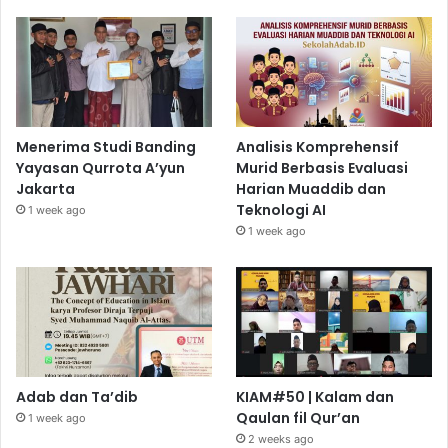
Menerima Studi Banding
Analisis Komprehensif
Yayasan Qurrota A’yun
Murid Berbasis Evaluasi
Jakarta
Harian Muaddib dan
Teknologi AI
1 week ago
1 week ago
Adab dan Ta’dib
KIAM#50 | Kalam dan
Qaulan fil Qur’an
1 week ago
2 weeks ago