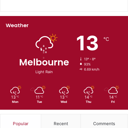
Weather
13
℃
Melbourne
13º - 8º
93%
6.69 km/h
Light Rain
13
11
13
14
14
℃
℃
℃
℃
℃
Mon
Tue
Wed
Thu
Fri
Popular
Recent
Comments