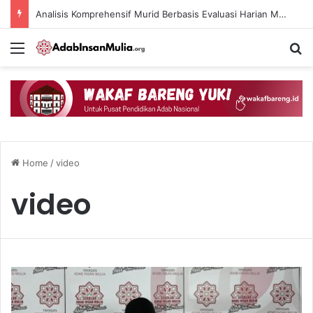
Analisis Komprehensif Murid Berbasis Evaluasi Harian Muaddib dan Teknologi AI
Menu
Se
Home
/
video
video