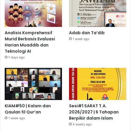
Analisis Komprehensif
Adab dan Ta’dib
Murid Berbasis Evaluasi
1 week ago
Harian Muaddib dan
Teknologi AI
7 days ago
KIAM#50 | Kalam dan
Sesi#1 SARAT T.A.
Qaulan fil Qur’an
2026/2027 | 6 Tahapan
Berpikir dalam Islam
1 week ago
4 weeks ago