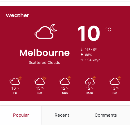
Weather
10
℃
Melbourne
16º - 9º
88%
1.94 km/h
Scattered Clouds
16
15
12
12
13
℃
℃
℃
℃
℃
Fri
Sat
Sun
Mon
Tue
Popular
Recent
Comments