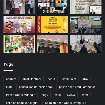
Tags
adab tv
amal filantropi
berita
institut aim
JKQ
kiam
pendidikan berbasis adab
pesan adab untuk orang tua
Pesan Untuk Muaddib
sagu
saim
SAKO
sarat
sekolah adab untuk guru
Sekolah Adab Untuk Orang Tua