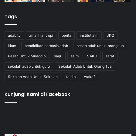
Tags
adab tv
amal filantropi
berita
institut aim
JKQ
kiam
pendidikan berbasis adab
pesan adab untuk orang tua
Pesan Untuk Muaddib
sagu
saim
SAKO
sarat
sekolah adab untuk guru
Sekolah Adab Untuk Orang Tua
Sekolah Adab Untuk Sekolah
ta'dib
wakaf
Kunjungi Kami di Facebook