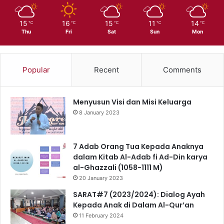
15
16
15
11
14
℃
℃
℃
℃
℃
Thu
Fri
Sat
Sun
Mon
Popular
Recent
Comments
Menyusun Visi dan Misi Keluarga
8 January 2023
7 Adab Orang Tua Kepada Anaknya
dalam Kitab Al-Adab fi Ad-Din karya
al-Ghazzali (1058-1111 M)
20 January 2023
SARAT#7 (2023/2024): Dialog Ayah
Kepada Anak di Dalam Al-Qur’an
11 February 2024