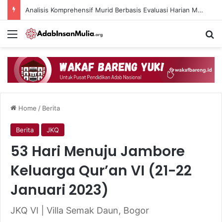
Analisis Komprehensif Murid Berbasis Evaluasi Harian Muaddib dan Teknologi AI
Menu
Se
Home
/
Berita
Berita
JKQ
53 Hari Menuju Jambore
Keluarga Qur’an VI (21-22
Januari 2023)
JKQ VI | Villa Semak Daun, Bogor