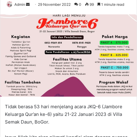
Send
Admin
29 November 2022
0
99
1 minute read
an
email
Tidak berasa 53 hari menjelang acara JKQ-6 (Jambore
Keluarga Qur’an ke-6) yaitu 21-22 Januari 2023 di Villa
Semak Daun, BoGor.