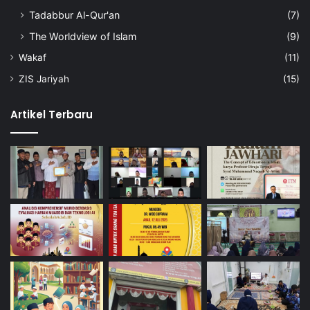
Tadabbur Al-Qur'an
(7)
The Worldview of Islam
(9)
Wakaf
(11)
ZIS Jariyah
(15)
Artikel Terbaru