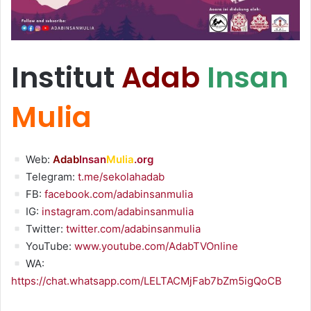
Institut
Adab
Insan
Mulia
Web:
Adab
Insan
Mulia
.org
Telegram:
t.me/sekolahadab
FB:
facebook.com/adabinsanmulia
IG:
instagram.com/adabinsanmulia
Twitter:
twitter.com/adabinsanmulia
YouTube:
www.youtube.com/AdabTVOnline
WA:
https://chat.whatsapp.com/LELTACMjFab7bZm5igQoCB