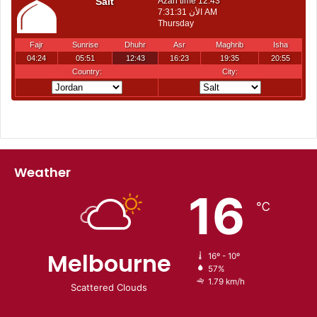
Weather
16
℃
Melbourne
16º - 10º
57%
1.79 km/h
Scattered Clouds