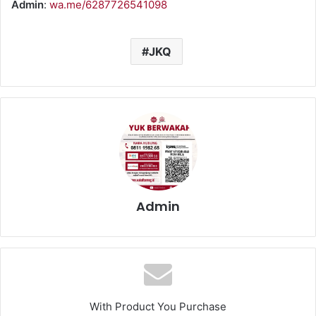
Admin
:
wa.me/6287726541098
JKQ
Admin
With Product You Purchase