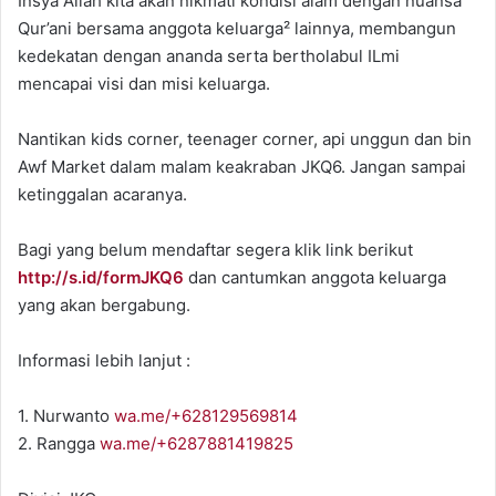
Insya Allah kita akan nikmati kondisi alam dengan nuansa
Qur’ani bersama anggota keluarga² lainnya, membangun
kedekatan dengan ananda serta bertholabul ILmi
mencapai visi dan misi keluarga.
Nantikan kids corner, teenager corner, api unggun dan bin
Awf Market dalam malam keakraban JKQ6. Jangan sampai
ketinggalan acaranya.
Bagi yang belum mendaftar segera klik link berikut
http://s.id/formJKQ6
dan cantumkan anggota keluarga
yang akan bergabung.
Informasi lebih lanjut :
1. Nurwanto
wa.me/+628129569814
2. Rangga
wa.me/+6287881419825