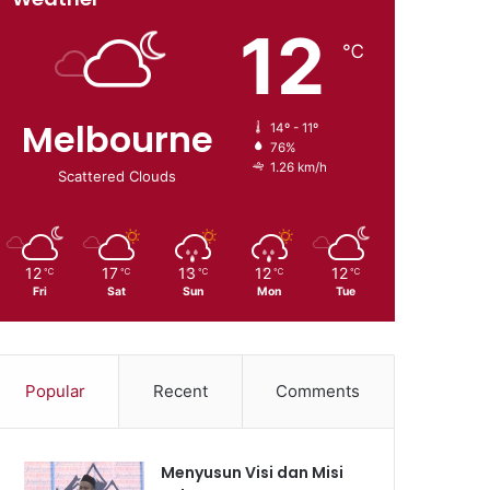
12
℃
Melbourne
14º - 11º
76%
1.26 km/h
Scattered Clouds
12
17
13
12
12
℃
℃
℃
℃
℃
Fri
Sat
Sun
Mon
Tue
Popular
Recent
Comments
Menyusun Visi dan Misi