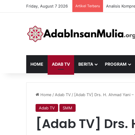
Friday, August 7 2026
Artikel Terbaru
Analisis Kompr
HOME
ADAB TV
BERITA
PROGRAM
Home
/
Adab TV
/
[Adab TV] Drs. H. Ahmad Yani – 
Adab TV
SMM
[Adab TV] Drs.