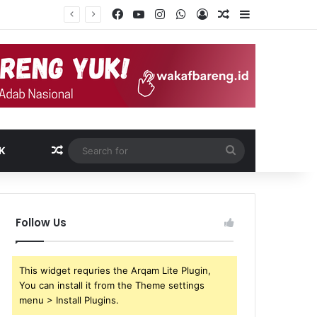
Facebook
YouTube
Instagram
WhatsApp
Log In
Random Article
Sidebar
Random Article
Search
K
for
Follow Us
This widget requries the Arqam Lite Plugin,
You can install it from the Theme settings
menu > Install Plugins.