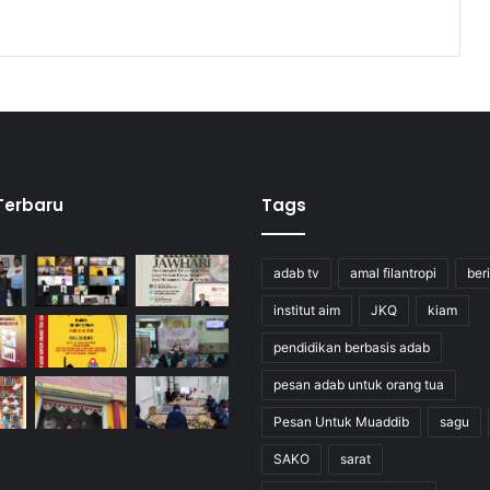
 Terbaru
Tags
adab tv
amal filantropi
ber
institut aim
JKQ
kiam
pendidikan berbasis adab
pesan adab untuk orang tua
Pesan Untuk Muaddib
sagu
SAKO
sarat