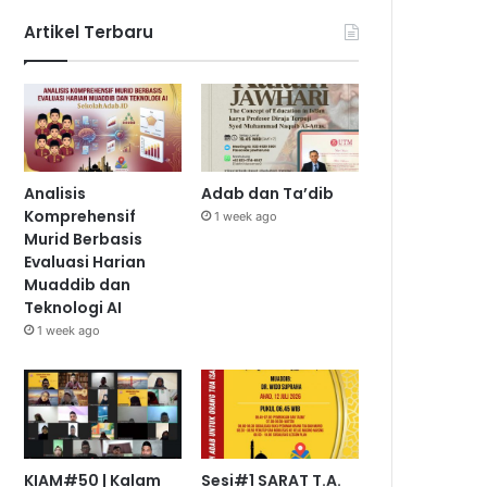
Artikel Terbaru
Analisis
Adab dan Ta’dib
Komprehensif
1 week ago
Murid Berbasis
Evaluasi Harian
Muaddib dan
Teknologi AI
1 week ago
KIAM#50 | Kalam
Sesi#1 SARAT T.A.