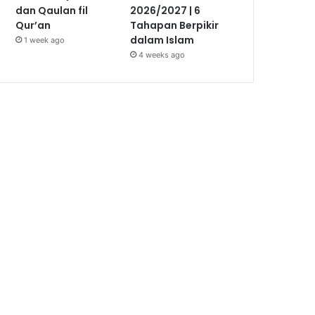
dan Qaulan fil
2026/2027 | 6
Qur’an
Tahapan Berpikir
dalam Islam
1 week ago
4 weeks ago