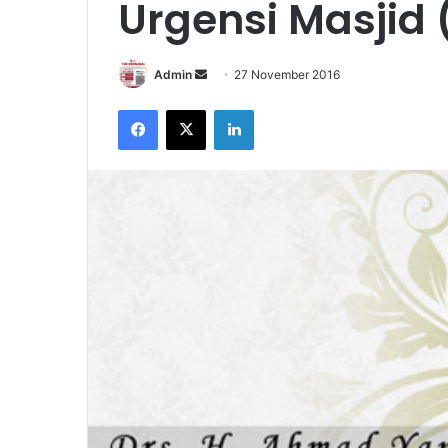
Urgensi Masjid 
Send
Admin
27 November 2016
an
Facebook
X
LinkedIn
email