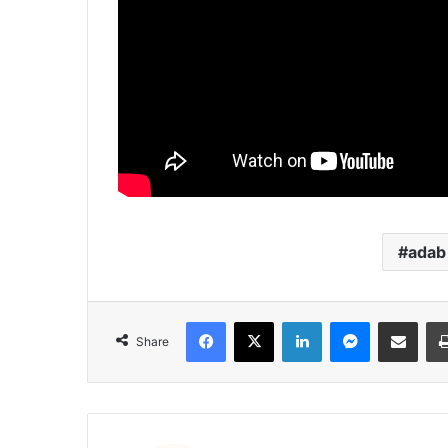
adab
Facebook
X
LinkedIn
Messenger
Share via Emai
Share