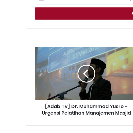
your
Email
address
[Adab
TV]
Dr.
Muhammad
Yusro
-
Urgensi
Pelatihan
Manajemen
[Adab TV] Dr. Muhammad Yusro -
Masjid
Urgensi Pelatihan Manajemen Masjid