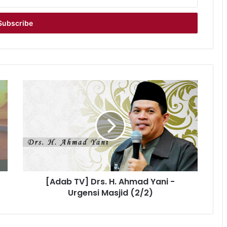
[Adab
TV]
Drs.
H.
Ahmad
Yani
-
Urgensi
Masjid
[Adab TV] Drs. H. Ahmad Yani -
(2/2)
Urgensi Masjid (2/2)