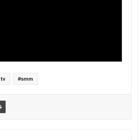
 tv
smm
l
Print