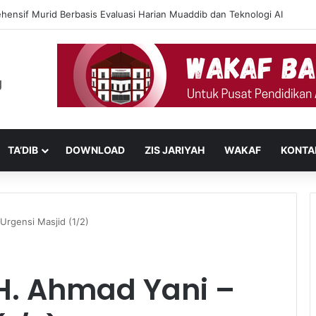
ehensif Murid Berbasis Evaluasi Harian Muaddib dan Teknologi AI
TA’DIB
DOWNLOAD
ZIS JARIYAH
WAKAF
KONTA
Urgensi Masjid (1/2)
 H. Ahmad Yani –