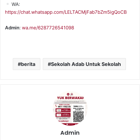
WA:
https://chat.whatsapp.com/LELTACMjFab7bZm5igQoCB
Admin
:
wa.me/6287726541098
berita
Sekolah Adab Untuk Sekolah
Admin