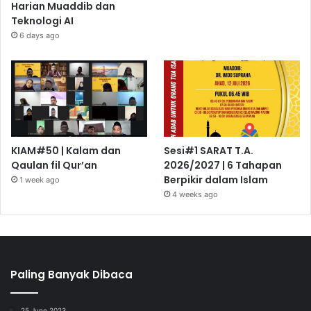
Harian Muaddib dan
Teknologi AI
6 days ago
KIAM#50 | Kalam dan
Sesi#1 SARAT T.A.
Qaulan fil Qur’an
2026/2027 | 6 Tahapan
Berpikir dalam Islam
1 week ago
4 weeks ago
Paling Banyak Dibaca
25 June 2023