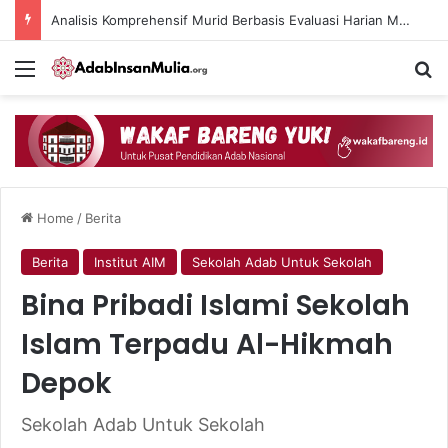
Analisis Komprehensif Murid Berbasis Evaluasi Harian Muaddib dan Teknologi AI
Menu
Se
Home
/
Berita
Berita
Institut AIM
Sekolah Adab Untuk Sekolah
Bina Pribadi Islami Sekolah
Islam Terpadu Al-Hikmah
Depok
Sekolah Adab Untuk Sekolah