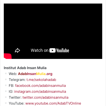
Institut Adab Insan Mulia
Web:
Adab
Insan
Mulia
.org
Telegram:
t.me/sekolahadab
FB:
facebook.com/adabinsanmulia
IG:
instagram.com/adabinsanmulia
Twitter:
twitter.com/adabinsanmulia
YouTube:
www.youtube.com/AdabTVOnline