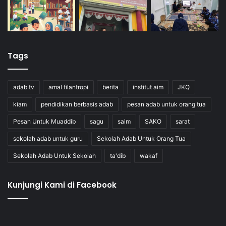
Tags
adab tv
amal filantropi
berita
institut aim
JKQ
kiam
pendidikan berbasis adab
pesan adab untuk orang tua
Pesan Untuk Muaddib
sagu
saim
SAKO
sarat
sekolah adab untuk guru
Sekolah Adab Untuk Orang Tua
Sekolah Adab Untuk Sekolah
ta'dib
wakaf
Kunjungi Kami di Facebook