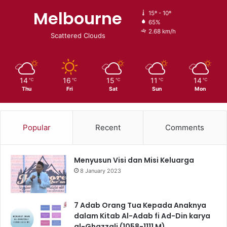
Melbourne
15º - 10º
65%
2.68 km/h
Scattered Clouds
14
16
15
11
14
℃
℃
℃
℃
℃
Thu
Fri
Sat
Sun
Mon
Popular
Recent
Comments
Menyusun Visi dan Misi Keluarga
8 January 2023
7 Adab Orang Tua Kepada Anaknya
dalam Kitab Al-Adab fi Ad-Din karya
al-Ghazzali (1058-1111 M)