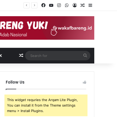
Facebook
YouTube
Instagram
WhatsApp
Log In
Random Article
Sidebar
Random Article
Search
K
for
Follow Us
This widget requries the Arqam Lite Plugin,
You can install it from the Theme settings
menu > Install Plugins.