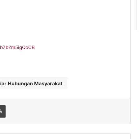
Fab7bZm5igQoCB
dar Hubungan Masyarakat
l
Print