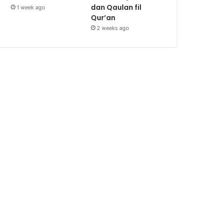
dan Qaulan fil
1 week ago
Qur’an
2 weeks ago