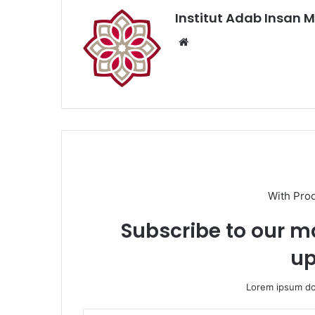
Institut Adab Insan M
Website
With Pro
Subscribe to our ma
up
Lorem ipsum dol
Enter