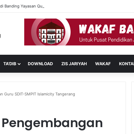
i Banding Yayasan Qurrota A’yun Jakarta
TA’DIB
DOWNLOAD
ZIS JARIYAH
WAKAF
KONTA
Guru SDIT-SMPIT Islamicity Tangerang
 Pengembangan