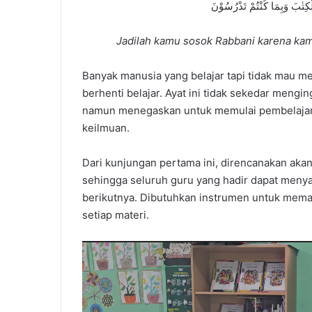
لْكِتٰبَ وَبِمَا كُنْتُمْ تَدْرُسُوْنَ
Jadilah kamu sosok Rabbani karena kam
Banyak manusia yang belajar tapi tidak mau m
berhenti belajar. Ayat ini tidak sekedar mengi
namun menegaskan untuk memulai pembelajara
keilmuan.
Dari kunjungan pertama ini, direncanakan aka
sehingga seluruh guru yang hadir dapat meny
berikutnya. Dibutuhkan instrumen untuk memast
setiap materi.
Video
Player