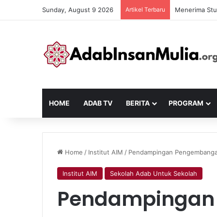
Sunday, August 9 2026
Artikel Terbaru
Menerima Stud
HOME
ADAB TV
BERITA
PROGRAM
Home
/
Institut AIM
/
Pendampingan Pengembangan 
Institut AIM
Sekolah Adab Untuk Sekolah
Pendampingan