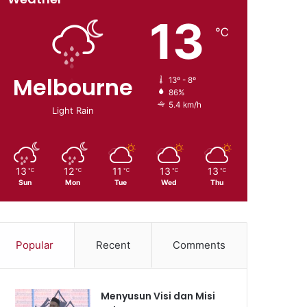
13
℃
Melbourne
13º - 8º
86%
5.4 km/h
Light Rain
13
12
11
13
13
℃
℃
℃
℃
℃
Sun
Mon
Tue
Wed
Thu
Popular
Recent
Comments
Menyusun Visi dan Misi