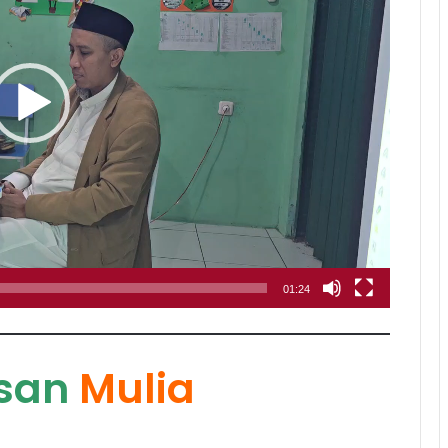
01:24
san
Mulia