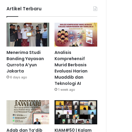
Artikel Terbaru
Menerima Studi
Analisis
Banding Yayasan
Komprehensif
Qurrota A’yun
Murid Berbasis
Jakarta
Evaluasi Harian
Muaddib dan
6 days ago
Teknologi AI
1 week ago
Adab dan Ta’dib
KIAM#50 | Kalam