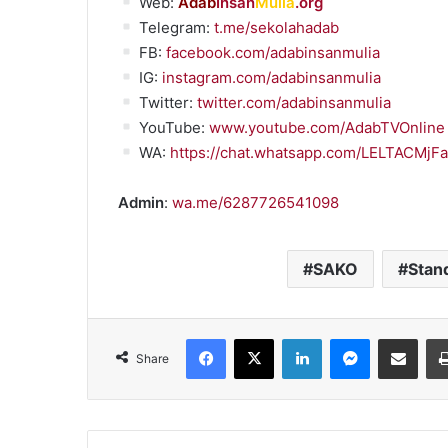
Web:
Adab
Insan
Mulia
.org
Telegram:
t.me/sekolahadab
FB:
facebook.com/adabinsanmulia
IG:
instagram.com/adabinsanmulia
Twitter:
twitter.com/adabinsanmulia
YouTube:
www.youtube.com/AdabTVOnline
WA:
https://chat.whatsapp.com/LELTACMj
Admin
:
wa.me/6287726541098
SAKO
Stan
Facebook
X
LinkedIn
Messenger
Share via Emai
Share