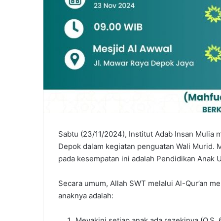
Sabtu (23/11/2024), Institut Adab Insan Muli
Depok dalam kegiatan penguatan Wali Murid. M
pada kesempatan ini adalah Pendidikan Anak U
Secara umum, Allah SWT melalui Al-Qur’an me
anaknya adalah:
Meyakini setiap anak ada rezekinya (Q.S. 