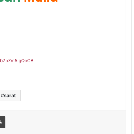
Fab7bZm5igQoCB
sarat
l
Print