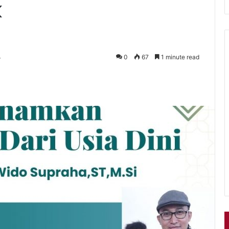
k
4
0
67
1 minute read