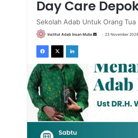
Day Care Depo
Sekolah Adab Untuk Orang Tua
Send
Institut Adab Insan Mulia
23 November 202
an
Facebook
X
LinkedIn
email