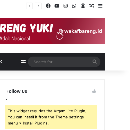
Facebook
YouTube
Instagram
WhatsApp
Log In
Random Article
Sidebar
Random Article
Search
K
for
Follow Us
This widget requries the Arqam Lite Plugin,
You can install it from the Theme settings
menu > Install Plugins.