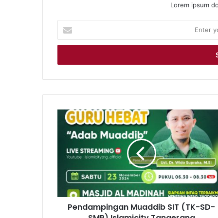
Lorem ipsum dol
Enter
your
Email
address
Pendampingan
Muaddib
SIT
(TK-
SD-
SMP)
Islamicity
Tangerang
Pendampingan Muaddib SIT (TK-SD-
SMP) Islamicity Tangerang