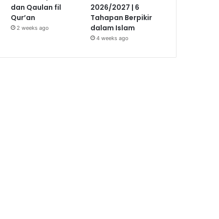
dan Qaulan fil
2026/2027 | 6
Qur’an
Tahapan Berpikir
dalam Islam
2 weeks ago
4 weeks ago