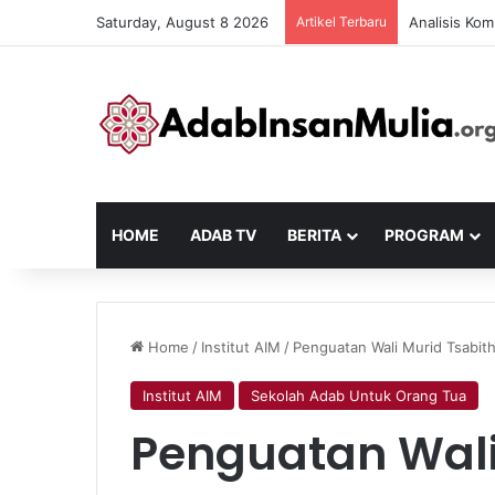
Saturday, August 8 2026
Artikel Terbaru
Analisis Kom
HOME
ADAB TV
BERITA
PROGRAM
Home
/
Institut AIM
/
Penguatan Wali Murid Tsabit
Institut AIM
Sekolah Adab Untuk Orang Tua
Penguatan Wali