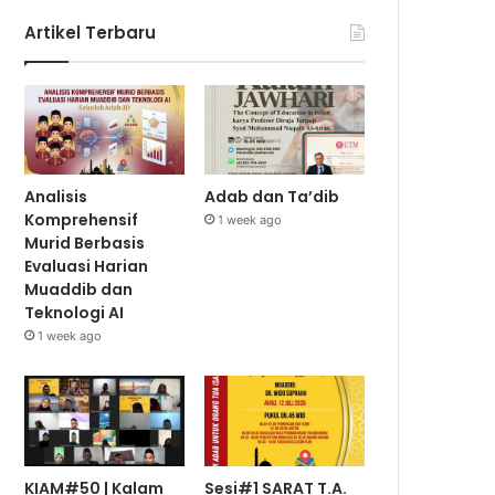
Artikel Terbaru
Analisis
Adab dan Ta’dib
Komprehensif
1 week ago
Murid Berbasis
Evaluasi Harian
Muaddib dan
Teknologi AI
1 week ago
KIAM#50 | Kalam
Sesi#1 SARAT T.A.