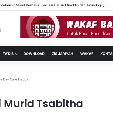
prehensif Murid Berbasis Evaluasi Harian Muaddib dan Teknologi AI
TA’DIB
DOWNLOAD
ZIS JARIYAH
WAKAF
KONTA
ha Day Care Depok
 Murid Tsabitha