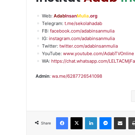
Web:
Adab
Insan
Mulia
.org
Telegram:
t.me/sekolahadab
FB:
facebook.com/adabinsanmulia
IG:
instagram.com/adabinsanmulia
Twitter:
twitter.com/adabinsanmulia
YouTube:
www.youtube.com/AdabTVOnline
WA:
https://chat.whatsapp.com/LELTACMj
Admin
:
wa.me/6287726541098
Facebook
X
LinkedIn
Messenger
Share via Emai
Share