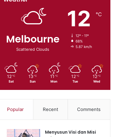
12
℃
Melbourne
12º - 11º
68%
5.87 km/h
Scattered Clouds
12
13
11
12
12
℃
℃
℃
℃
℃
Sat
Sun
Mon
Tue
Wed
Popular
Recent
Comments
Menyusun Visi dan Misi