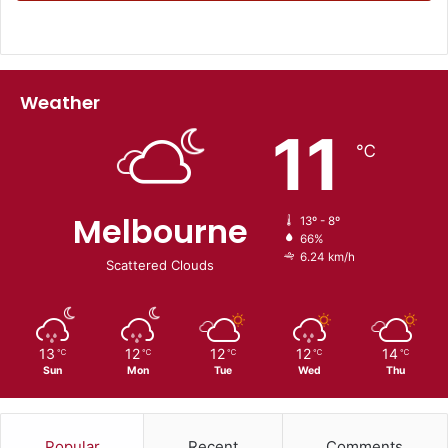
Weather
11
℃
Melbourne
13º - 8º
66%
6.24 km/h
Scattered Clouds
13
12
12
12
14
℃
℃
℃
℃
℃
Sun
Mon
Tue
Wed
Thu
Popular
Recent
Comments