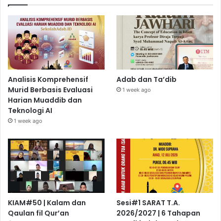
Analisis Komprehensif
Adab dan Ta’dib
Murid Berbasis Evaluasi
1 week ago
Harian Muaddib dan
Teknologi AI
1 week ago
KIAM#50 | Kalam dan
Sesi#1 SARAT T.A.
Qaulan fil Qur’an
2026/2027 | 6 Tahapan