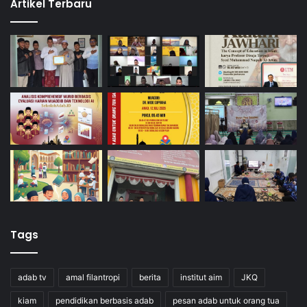
Artikel Terbaru
Tags
adab tv
amal filantropi
berita
institut aim
JKQ
kiam
pendidikan berbasis adab
pesan adab untuk orang tua