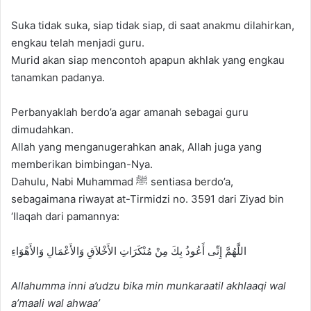
Suka tidak suka, siap tidak siap, di saat anakmu dilahirkan,
engkau telah menjadi guru.
Murid akan siap mencontoh apapun akhlak yang engkau
tanamkan padanya.
Perbanyaklah berdo’a agar amanah sebagai guru
dimudahkan.
Allah yang menganugerahkan anak, Allah juga yang
memberikan bimbingan-Nya.
Dahulu, Nabi Muhammad ﷺ sentiasa berdo’a,
sebagaimana riwayat at-Tirmidzi no. 3591 dari Ziyad bin
‘Ilaqah dari pamannya:
اللَّهُمَّ إِنِّى أَعُوذُ بِكَ مِنْ مُنْكَرَاتِ الأَخْلاَقِ وَالأَعْمَالِ وَالأَهْوَاءِ
Allahumma inni a’udzu bika min munkaraatil akhlaaqi wal
a’maali wal ahwaa’