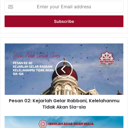
Enter
your
Email
address
Pesan
02:
Kejarlah
Gelar
Rabbani,
Kelelahanmu
Tidak
Akan
Sia-
Pesan 02: Kejarlah Gelar Rabbani, Kelelahanmu
sia
Tidak Akan Sia-sia
Penerimaan
Murid