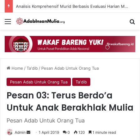
Analisis Komprehensif Murid Berbasis Evaluasi Harian Muaddib dan Teknologi AI
Menu
Se
Home
/
Ta'dib
/
Pesan Adab Untuk Orang Tua
Pesan Adab Untuk Orang Tua
Ta'dib
Pesan 03: Terus Berdo’a
Untuk Anak Berakhlak Mulia
Pesan Adab Untuk Orang Tua
Send
Admin
1 April 2019
0
120
1 minute read
an