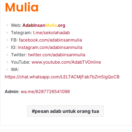
Mulia
Web:
Adab
Insan
Mulia
.org
Telegram:
t.me/sekolahadab
FB:
facebook.com/adabinsanmulia
IG:
instagram.com/adabinsanmulia
Twitter:
twitter.com/adabinsanmulia
YouTube:
www.youtube.com/AdabTVOnline
WA:
https://chat.whatsapp.com/LELTACMjFab7bZm5igQoCB
Admin
:
wa.me/6287726541098
pesan adab untuk orang tua