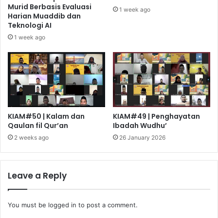
Murid Berbasis Evaluasi
1 week ago
Harian Muaddib dan
Teknologi AI
1 week ago
KIAM#50 | Kalam dan
KIAM#49 | Penghayatan
Qaulan fil Qur’an
Ibadah Wudhu’
2 weeks ago
26 January 2026
Leave a Reply
You must be
logged in
to post a comment.