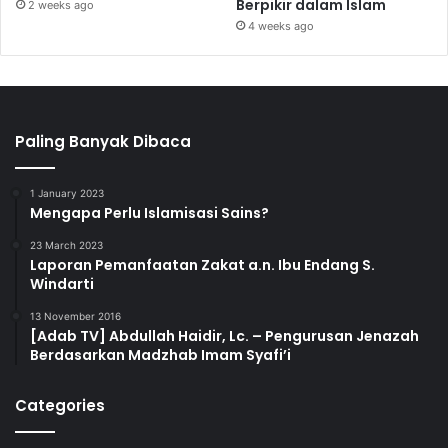
Berpikir dalam Islam
2 weeks ago
4 weeks ago
Paling Banyak Dibaca
1 January 2023
Mengapa Perlu Islamisasi Sains?
23 March 2023
Laporan Pemanfaatan Zakat a.n. Ibu Endang S.
Windarti
13 November 2016
[Adab TV] Abdullah Haidir, Lc. – Pengurusan Jenazah
Berdasarkan Madzhab Imam Syafi’i
Categories