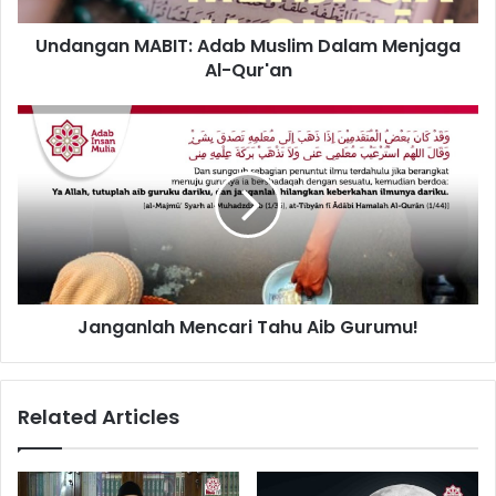
Undangan MABIT: Adab Muslim Dalam Menjaga
Al-Qur'an
Janganlah
Mencari
Tahu
Aib
Gurumu!
Janganlah Mencari Tahu Aib Gurumu!
Related Articles