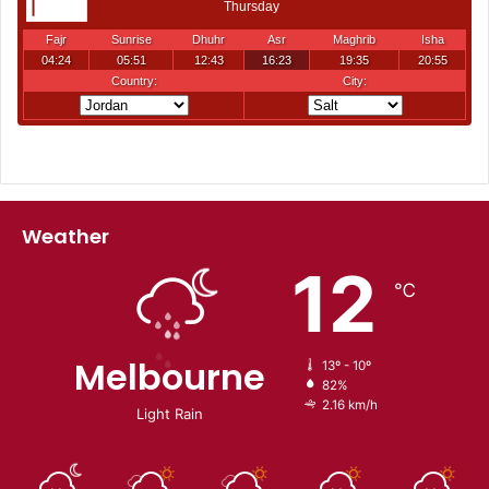
Weather
12
℃
Melbourne
13º - 10º
82%
2.16 km/h
Light Rain