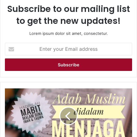
Subscribe to our mailing list
to get the new updates!
Lorem ipsum dolor sit amet, consectetur.
Enter
your
Email
address
Undangan
MABIT:
Adab
Muslim
Dalam
Menjaga
Al-
Qur'an