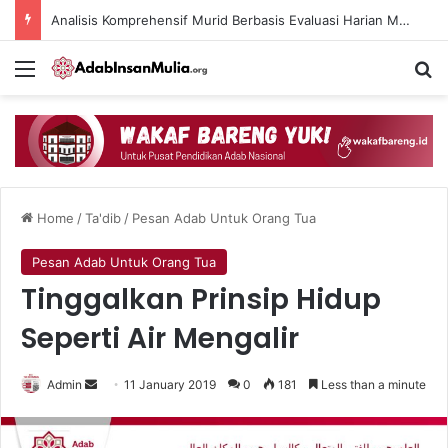
Analisis Komprehensif Murid Berbasis Evaluasi Harian Muaddib dan Teknologi AI
Menu
Se
Home
/
Ta'dib
/
Pesan Adab Untuk Orang Tua
Pesan Adab Untuk Orang Tua
Tinggalkan Prinsip Hidup
Seperti Air Mengalir
Send
Admin
11 January 2019
0
181
Less than a minute
an
email