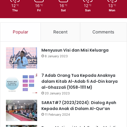
12
16
16
12
13
℃
℃
℃
℃
℃
Thu
Fri
Sat
Sun
Mon
Popular
Recent
Comments
Menyusun Visi dan Misi Keluarga
8 January 2023
7 Adab Orang Tua Kepada Anaknya
dalam Kitab Al-Adab fi Ad-Din karya
al-Ghazzali (1058-1111 M)
20 January 2023
SARAT#7 (2023/2024): Dialog Ayah
Kepada Anak di Dalam Al-Qur’an
11 February 2024