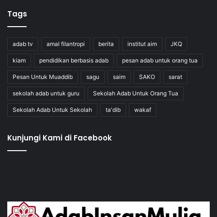
Tags
adab tv
amal filantropi
berita
institut aim
JKQ
kiam
pendidikan berbasis adab
pesan adab untuk orang tua
Pesan Untuk Muaddib
sagu
saim
SAKO
sarat
sekolah adab untuk guru
Sekolah Adab Untuk Orang Tua
Sekolah Adab Untuk Sekolah
ta'dib
wakaf
Kunjungi Kami di Facebook