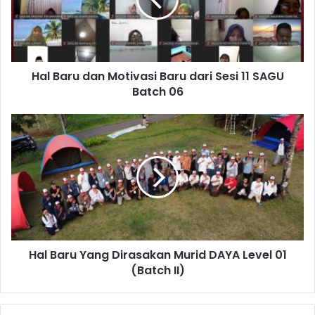
Baru
dari
Sesi
11
SAGU
Hal Baru dan Motivasi Baru dari Sesi 11 SAGU
Batch
06
Batch 06
Hal
Baru
Yang
Dirasakan
Murid
DAYA
Level
01
(Batch
Hal Baru Yang Dirasakan Murid DAYA Level 01
II)
(Batch II)