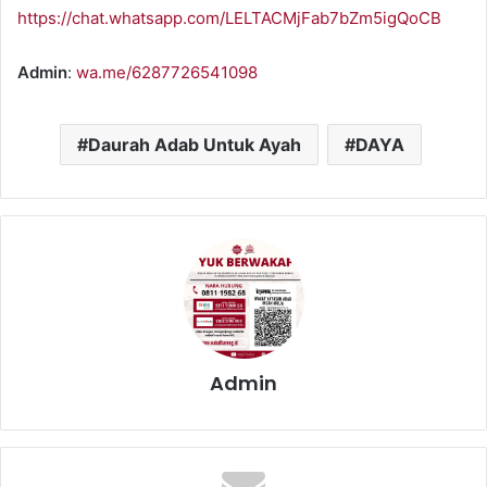
https://chat.whatsapp.com/LELTACMjFab7bZm5igQoCB
Admin
:
wa.me/6287726541098
Daurah Adab Untuk Ayah
DAYA
Admin