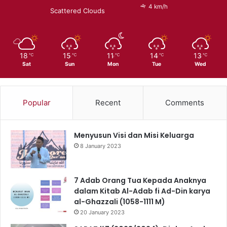
4 km/h
Scattered Clouds
18
15
11
14
13
℃
℃
℃
℃
℃
Sat
Sun
Mon
Tue
Wed
Popular
Recent
Comments
Menyusun Visi dan Misi Keluarga
8 January 2023
7 Adab Orang Tua Kepada Anaknya
dalam Kitab Al-Adab fi Ad-Din karya
al-Ghazzali (1058-1111 M)
20 January 2023