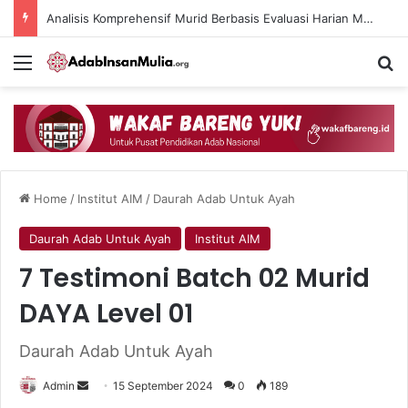
Analisis Komprehensif Murid Berbasis Evaluasi Harian Muaddib dan Teknologi AI
Menu
Se
Home
/
Institut AIM
/
Daurah Adab Untuk Ayah
Daurah Adab Untuk Ayah
Institut AIM
7 Testimoni Batch 02 Murid
DAYA Level 01
Daurah Adab Untuk Ayah
Send
Admin
15 September 2024
0
189
an