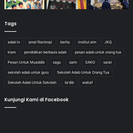
Tags
adab tv
amal filantropi
berita
institut aim
JKQ
kiam
pendidikan berbasis adab
pesan adab untuk orang tua
Pesan Untuk Muaddib
sagu
saim
SAKO
sarat
sekolah adab untuk guru
Sekolah Adab Untuk Orang Tua
Sekolah Adab Untuk Sekolah
ta'dib
wakaf
Kunjungi Kami di Facebook