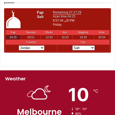
Weather
10
℃
Melbourne
18º - 10º
86%