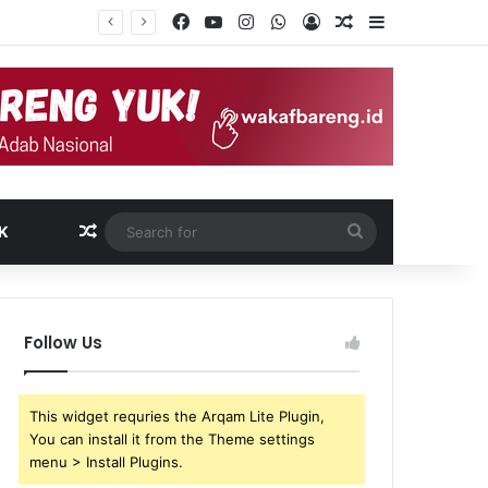
Facebook
YouTube
Instagram
WhatsApp
Log In
Random Article
Sidebar
Random Article
Search
K
for
Follow Us
This widget requries the Arqam Lite Plugin,
You can install it from the Theme settings
menu > Install Plugins.