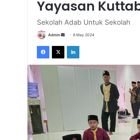
Yayasan Kuttab
Sekolah Adab Untuk Sekolah
Send
Admin
6 May 2024
an
Facebook
X
LinkedIn
email