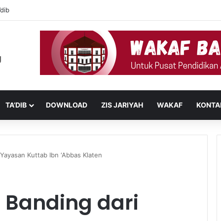
lam dan Qaulan fil Qur’an
TA’DIB
DOWNLOAD
ZIS JARIYAH
WAKAF
KONTA
Yayasan Kuttab Ibn ‘Abbas Klaten
 Banding dari