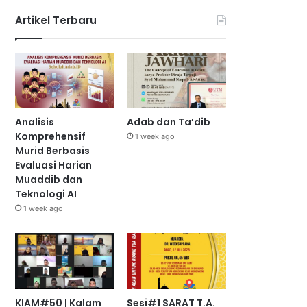
Artikel Terbaru
Analisis
Adab dan Ta’dib
Komprehensif
1 week ago
Murid Berbasis
Evaluasi Harian
Muaddib dan
Teknologi AI
1 week ago
KIAM#50 | Kalam
Sesi#1 SARAT T.A.