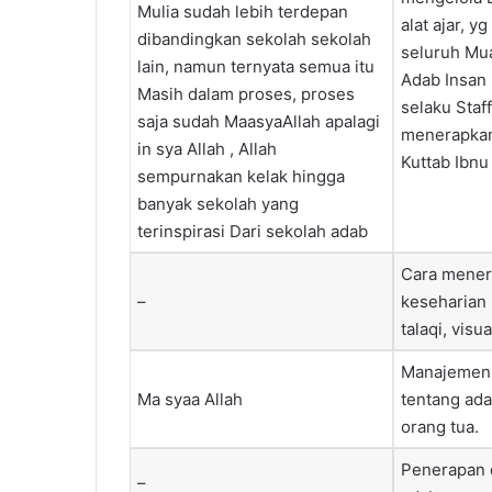
Mulia sudah lebih terdepan
alat ajar, 
dibandingkan sekolah sekolah
seluruh Mu
lain, namun ternyata semua itu
Adab Insan
Masih dalam proses, proses
selaku Staf
saja sudah MaasyaAllah apalagi
menerapkan 
in sya Allah , Allah
Kuttab Ibnu
sempurnakan kelak hingga
banyak sekolah yang
terinspirasi Dari sekolah adab
Cara mener
–
keseharian 
talaqi, visual
Manajemen p
Ma syaa Allah
tentang ada
orang tua.
Penerapan d
–