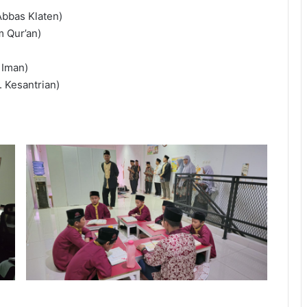
 Abbas Klaten)
m Qur’an)
 Iman)
. Kesantrian)