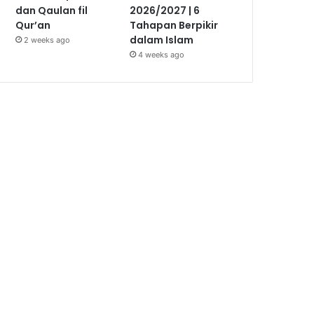
dan Qaulan fil
2026/2027 | 6
Qur’an
Tahapan Berpikir
dalam Islam
2 weeks ago
4 weeks ago