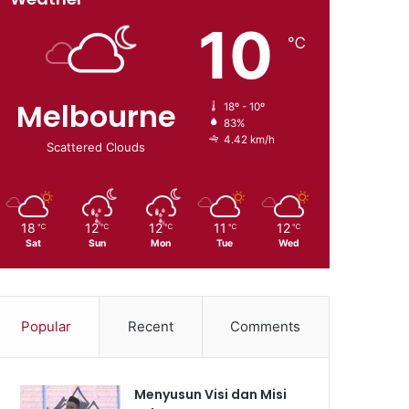
10
℃
Melbourne
18º - 10º
83%
4.42 km/h
Scattered Clouds
18
12
12
11
12
℃
℃
℃
℃
℃
Sat
Sun
Mon
Tue
Wed
Popular
Recent
Comments
Menyusun Visi dan Misi