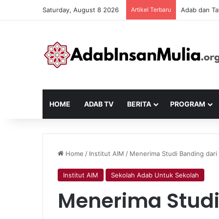
Saturday, August 8 2026
Artikel Terbaru
KIAM#50 | Ka
HOME
ADAB TV
BERITA
PROGRAM
Home
/
Institut AIM
/
Menerima Studi Banding dari 
Institut AIM
Sekolah Adab Untuk Sekolah
Menerima Studi