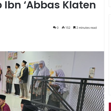
 Ibn ‘Abbas Klaten
0
152
2 minutes read