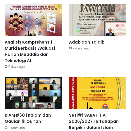
Analisis Komprehensif
Adab dan Ta’dib
Murid Berbasis Evaluasi
7 days ago
Harian Muaddib dan
Teknologi AI
7 days ago
KIAM#50 | Kalam dan
Sesi#1 SARAT T.A.
Qaulan fil Qur’an
2026/2027 | 6 Tahapan
Berpikir dalam Islam
1 week ago