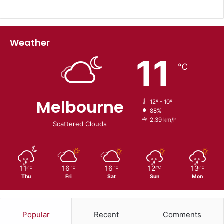
Weather
11
℃
Melbourne
12º - 10º
88%
2.39 km/h
Scattered Clouds
11
16
16
12
13
℃
℃
℃
℃
℃
Thu
Fri
Sat
Sun
Mon
Popular
Recent
Comments