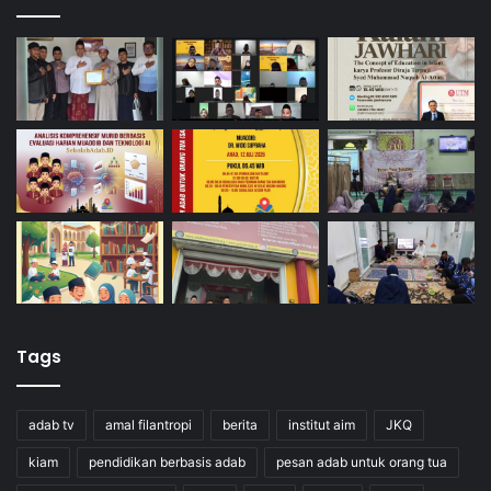
Tags
adab tv
amal filantropi
berita
institut aim
JKQ
kiam
pendidikan berbasis adab
pesan adab untuk orang tua