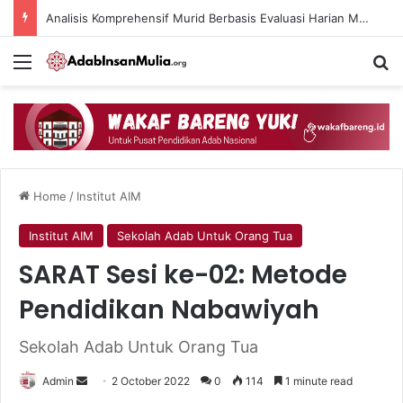
Analisis Komprehensif Murid Berbasis Evaluasi Harian Muaddib dan Teknologi AI
Menu
Se
Home
/
Institut AIM
Institut AIM
Sekolah Adab Untuk Orang Tua
SARAT Sesi ke-02: Metode
Pendidikan Nabawiyah
Sekolah Adab Untuk Orang Tua
Send
Admin
2 October 2022
0
114
1 minute read
an