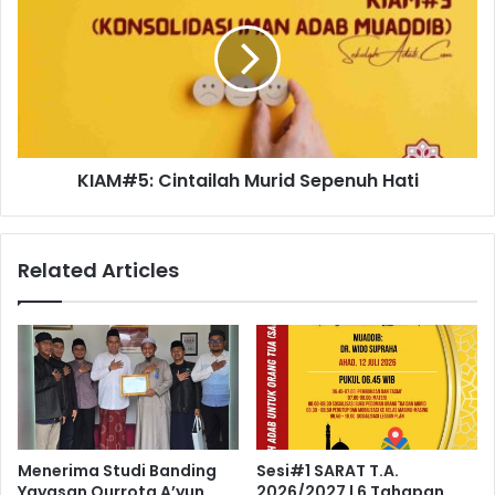
Murid
Sepenuh
Hati
KIAM#5: Cintailah Murid Sepenuh Hati
Related Articles
Menerima Studi Banding
Sesi#1 SARAT T.A.
Yayasan Qurrota A’yun
2026/2027 | 6 Tahapan