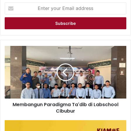
Enter
your
Email
address
Membangun
Paradigma
Ta'dib
di
Labschool
Cibubur
Membangun Paradigma Ta'dib di Labschool
Cibubur
KIAM#5:
Cintailah